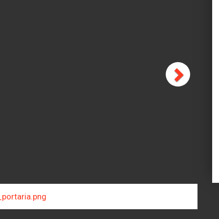
Next
080_dormitorio.png