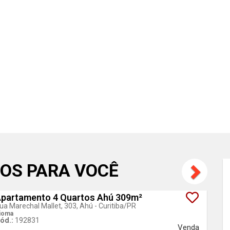
OS PARA VOCÊ
partamento 4 Quartos Ahú 309m²
Lan
ua Marechal Mallet, 303, Ahú - Curitiba
/PR
ioma
ód.:
192831
Venda