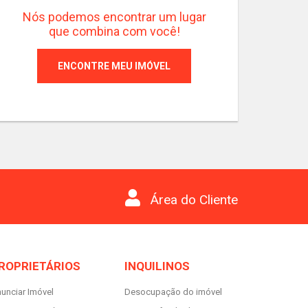
Nós podemos encontrar um lugar
que combina com você!
ENCONTRE MEU IMÓVEL
3
3
Quartos
Suítes
Va
Área do Cliente
ROPRIETÁRIOS
INQUILINOS
unciar Imóvel
Desocupação do imóvel