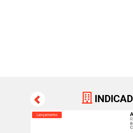
INDICAD
A
Lançamento
R
B
C