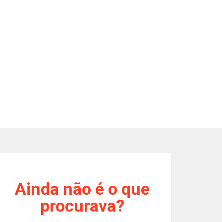
Ainda não é o que
Apartamento 3 Qua
çamento
Rua Francisco Rocha, 906,
procurava?
Aion
Cód.:
193225