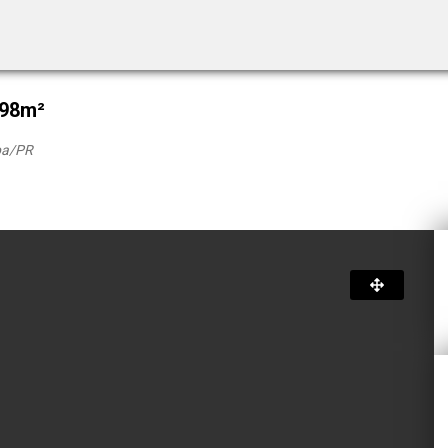
198m²
ba
/PR