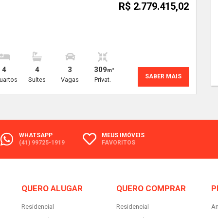
R$ 2.779.415,02
4
4
3
309
m²
SABER MAIS
uartos
Suítes
Vagas
Privat.
WHATSAPP
MEUS IMÓVEIS
(41) 99725-1919
FAVORITOS
QUERO ALUGAR
QUERO COMPRAR
P
Residencial
Residencial
An