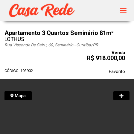
Toggl
navig
Apartamento 3 Quartos Seminário 81m²
LOTHUS
Rua Visconde De Cairu, 60, Seminário - Curitiba
/PR
Venda
R$ 918.000,00
CÓDIGO: 193902
Favorito
Mapa