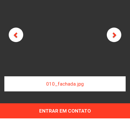
Previous
Next
jpg
030_hall.jpeg
ENTRAR EM CONTATO