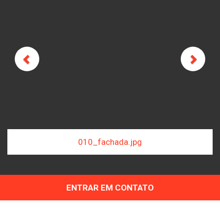
Previous
Next
jpg
015_fachada.jpg
ENTRAR EM CONTATO