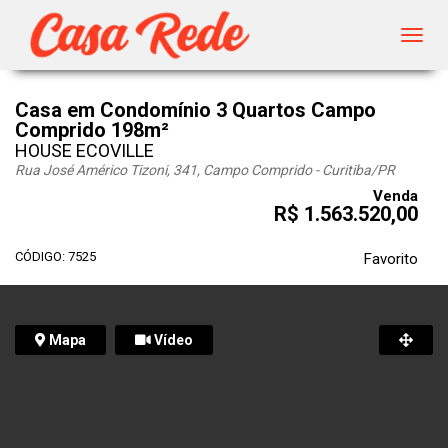
Toggl
navig
Casa em Condomínio 3 Quartos Campo
Comprido 198m²
HOUSE ECOVILLE
Rua José Américo Tizoni, 341, Campo Comprido - Curitiba
/PR
Venda
R$ 1.563.520,00
CÓDIGO: 7525
Favorito
Mapa
Vídeo