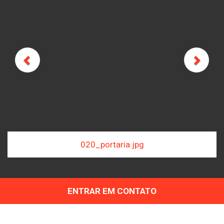
Previous
Next
_portaria.jpg
070_co
ENTRAR EM CONTATO