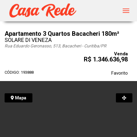
Toggl
navig
Apartamento 3 Quartos Bacacheri 180m²
SOLARE DI VENEZA
Rua Eduardo Geronasso, 513, Bacacheri - Curitiba
/PR
Venda
R$ 1.346.636,98
CÓDIGO: 193888
Favorito
Mapa