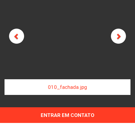
Previous
Next
a.jpg
031_hall.jpg
ENTRAR EM CONTATO