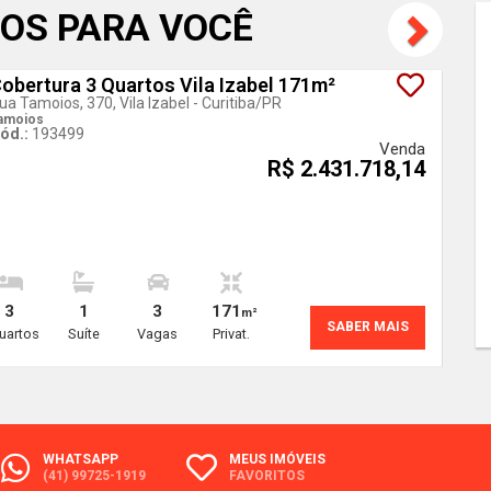
OS PARA VOCÊ
obertura 3 Quartos Vila Izabel 171m²
Lan
ua Tamoios, 370, Vila Izabel - Curitiba
/PR
amoios
ód.:
193499
Venda
R$ 2.431.718,14
3
1
3
171
m²
SABER MAIS
uartos
Suíte
Vagas
Privat.
WHATSAPP
MEUS IMÓVEIS
(41) 99725-1919
FAVORITOS