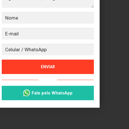
ENVIAR
ou
Fale pelo WhatsApp
01_fachada.jpeg