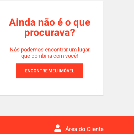
Ainda não é o que
Cobertura 3 Quart
çamento
Rua Monsenhor Ivo Zanlore
procurava?
Terrasse L’Avenir
Cód.:
193136
Nós podemos encontrar um lugar
que combina com você!
ENCONTRE MEU IMÓVEL
3
3
Quartos
Suítes
Va
Área do Cliente