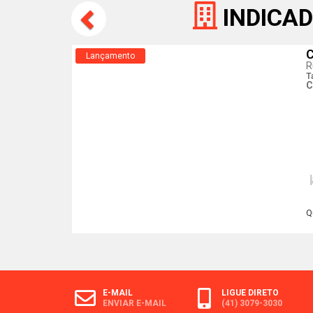
INDICAD
C
Lançamento
R
T
C
Q
E-MAIL
LIGUE DIRETO
ENVIAR E-MAIL
(41) 3079-3030