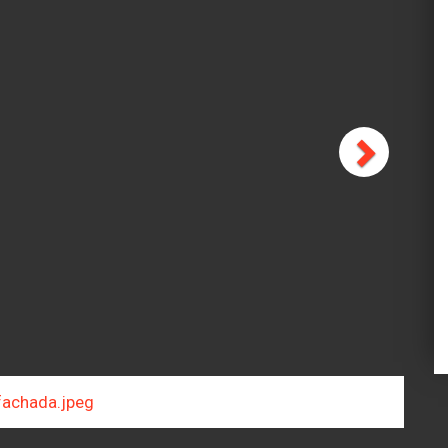
Next
peg