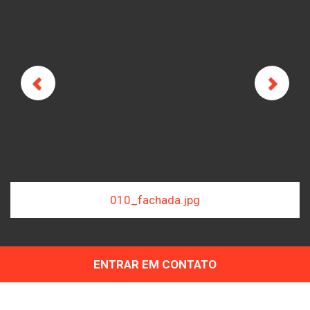
Previous
Next
jpg
050_living.jpg
ENTRAR EM CONTATO