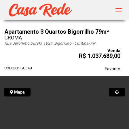
Toggl
navig
Apartamento 3 Quartos Bigorrilho 79m²
CROMA
Rua Jerônimo Durski, 1624, Bigorrilho - Curitiba
/PR
Venda
R$ 1.037.689,00
CÓDIGO: 193348
Favorito
Mapa